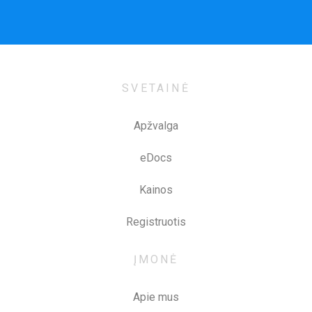
SVETAINĖ
Apžvalga
eDocs
Kainos
Registruotis
ĮMONĖ
Apie mus